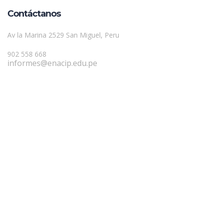
Contáctanos
Av la Marina 2529 San Miguel, Peru
902 558 668
informes@enacip.edu.pe